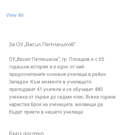
View All
За ОУ„Васил Петлешков“
ОУ„Васил Петлешков“, гр. Пловдив е с 65
годишна история и е едно от най-
предпочитаните основни училища в район
Западен. Към момента в училището
преподават 41 учители и се обучават 480
ученика от първи до седми клас. Всяка година
нараства броя на учениците, желаещи да
бъдат приети в нашето училище.
Бърз достъп