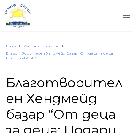
Home
Училищни новини
Благотворителен Хендмейд базар “От деца за деца:
Подари любов”
Благотворител
ен Хендмейд
базар “От деца
за деца: Подари