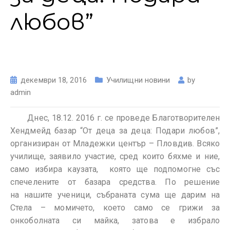
любов”
декември 18, 2016
Училищни новини
by
admin
Днес, 18.12. 2016 г. се проведе Благотворителен
Хендмейд базар “От деца за деца: Подари любов”,
организиран от Младежки център – Пловдив. Всяко
училище, заявило участие, сред които бяхме и ние,
само избира каузата, която ще подпомогне със
спечелените от базара средства. По решение
на нашите ученици, събраната сума ще дарим на
Стела – момичето, което само се грижи за
онкоболната си майка, затова е избрало