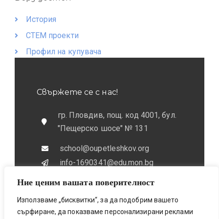
История
СТЕМ проекти
Профил на купувача
Свържете се с нас!
гр. Пловдив, пощ. код 4001, бул.
"Пещерско шосе" № 131
school@oupetleshkov.org
info-1690341@edu.mon.bg
Ние ценим вашата поверителност
032 / 643 673
0884 / 787772
Използваме „бисквитки“, за да подобрим вашето
сърфиране, да показваме персонализирани реклами